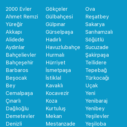
2000 Evler
Gökçeler
Ova
Ahmet Remzi
Gülbahçesi
Reşatbey
Yüreğir
Gülpınar
Sakarya
Akkapı
Gürselpaşa
Sarıhamzalı
Alidede
Hadırlı
Söğütlü
Aydınlar
Havuzlubahçe
Sucuzade
Bahçelievler
Hurmalı
Şakirpaşa
Bahçeşehir
Hürriyet
Tellidere
Barbaros
İsmetpaşa
Tepebağ
Beşocak
İstiklal
Türkocağı
Bey
Kavaklı
Uçak
Cemalpaşa
Kocavezir
Yeni
Çınarlı
Koza
Yenibaraj
Dağlıoğlu
Kurtuluş
Yenibey
Demetevler
Mekan
Yeşilevler
Denizli
Mestanzade
Yeşiloba