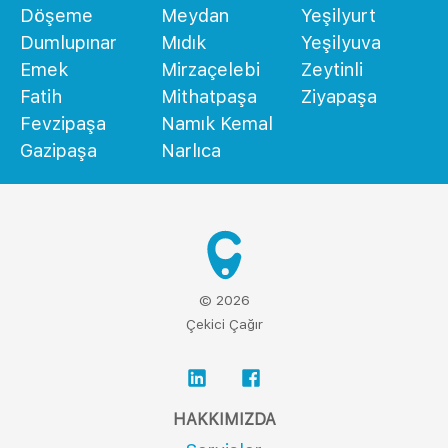
Döşeme
Meydan
Yeşilyurt
Dumlupınar
Mıdık
Yeşilyuva
Emek
Mirzaçelebi
Zeytinli
Fatih
Mithatpaşa
Ziyapaşa
Fevzipaşa
Namık Kemal
Gazipaşa
Narlıca
© 2026
Çekici Çağır
HAKKIMIZDA