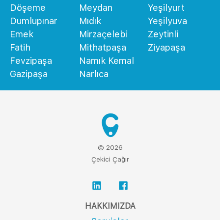
Döşeme
Meydan
Yeşilyurt
Dumlupınar
Mıdık
Yeşilyuva
Emek
Mirzaçelebi
Zeytinli
Fatih
Mithatpaşa
Ziyapaşa
Fevzipaşa
Namık Kemal
Gazipaşa
Narlıca
© 2026
Çekici Çağır
HAKKIMIZDA