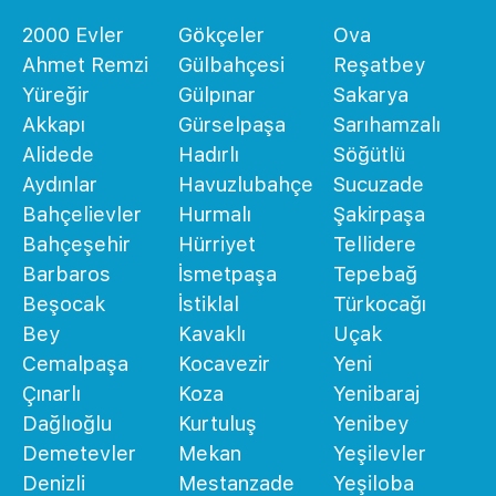
2000 Evler
Gökçeler
Ova
Ahmet Remzi
Gülbahçesi
Reşatbey
Yüreğir
Gülpınar
Sakarya
Akkapı
Gürselpaşa
Sarıhamzalı
Alidede
Hadırlı
Söğütlü
Aydınlar
Havuzlubahçe
Sucuzade
Bahçelievler
Hurmalı
Şakirpaşa
Bahçeşehir
Hürriyet
Tellidere
Barbaros
İsmetpaşa
Tepebağ
Beşocak
İstiklal
Türkocağı
Bey
Kavaklı
Uçak
Cemalpaşa
Kocavezir
Yeni
Çınarlı
Koza
Yenibaraj
Dağlıoğlu
Kurtuluş
Yenibey
Demetevler
Mekan
Yeşilevler
Denizli
Mestanzade
Yeşiloba