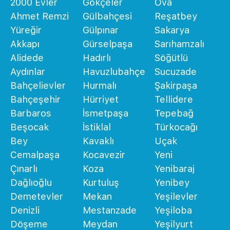
2000 Evler
Gökçeler
Ova
Ahmet Remzi
Gülbahçesi
Reşatbey
Yüreğir
Gülpınar
Sakarya
Akkapı
Gürselpaşa
Sarıhamzalı
Alidede
Hadırlı
Söğütlü
Aydınlar
Havuzlubahçe
Sucuzade
Bahçelievler
Hurmalı
Şakirpaşa
Bahçeşehir
Hürriyet
Tellidere
Barbaros
İsmetpaşa
Tepebağ
Beşocak
İstiklal
Türkocağı
Bey
Kavaklı
Uçak
Cemalpaşa
Kocavezir
Yeni
Çınarlı
Koza
Yenibaraj
Dağlıoğlu
Kurtuluş
Yenibey
Demetevler
Mekan
Yeşilevler
Denizli
Mestanzade
Yeşiloba
Döşeme
Meydan
Yeşilyurt