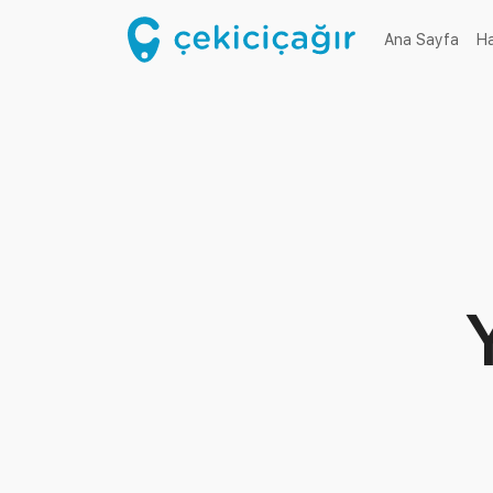
(cur
Ana Sayfa
H