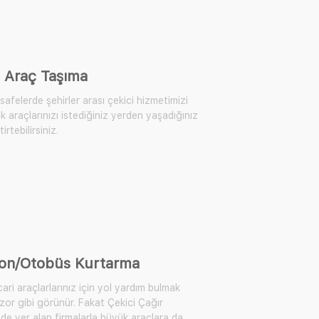
 Araç Taşıma
afelerde şehirler arası çekici hizmetimizi
k araçlarınızı istediğiniz yerden yaşadığınız
irtebilirsiniz.
on/Otobüs Kurtarma
ari araçlarlarınız için yol yardım bulmak
zor gibi görünür. Fakat Çekici Çağır
de yer alan firmalarla büyük araçlara da