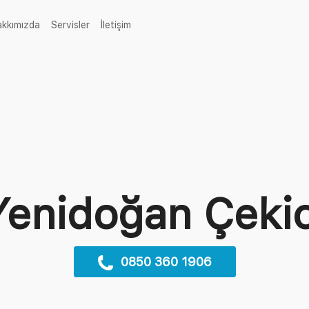
rent)
akkımızda
Servisler
İletişim
Yenidoğan Çekic
0850 360 1906