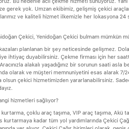
oruz. Bu nedenle acil çekme hizmeti sunuyoruz. Yani
e gerek yok. Umzan ekibimiz, gelişmiş çekici araçlar
larımız ve kaliteli hizmet ilkemizle her lokasyona 24
nidoğan Çekici, Yenidoğan Çekici bulmam mümkün m
kazaları planlanan bir şey neticesinde gelişmez. Dola
iye ihtiyaç duyabilirsiniz. Çekme firması için her saatte
Aracınızla alakalı yaşadığınız bir sorunun saati asla be
nda olarak ve müşteri memnuniyetini esas alarak 7/24
 olsun çekici hizmetimizden yararlanabilirsiniz. Sade
dayız.
angi hizmetleri sağlıyor?
o kurtarma, çoklu araç taşıma, VIP araç taşıma, Akü t
kurtarmaya kadar tüm yol yardımlarında Çekici Çağ
anında yer alıyor. Çekici Çağır birimleri olarak, geniş 