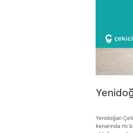
Yenidoğ
Yenidoğan Çekic
kenarında mı bı