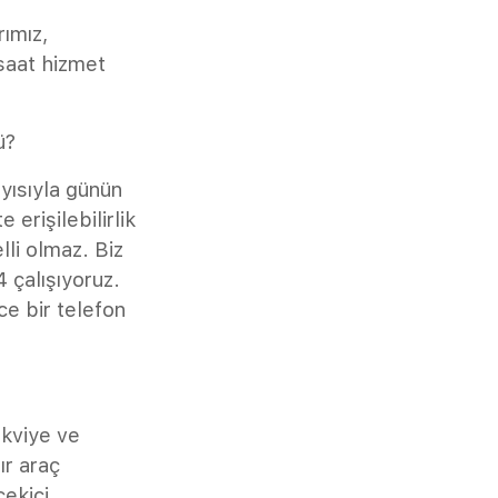
ımız,
 saat hizmet
ü?
yısıyla günün
 erişilebilirlik
lli olmaz. Biz
 çalışıyoruz.
ce bir telefon
akviye ve
ır araç
çekici