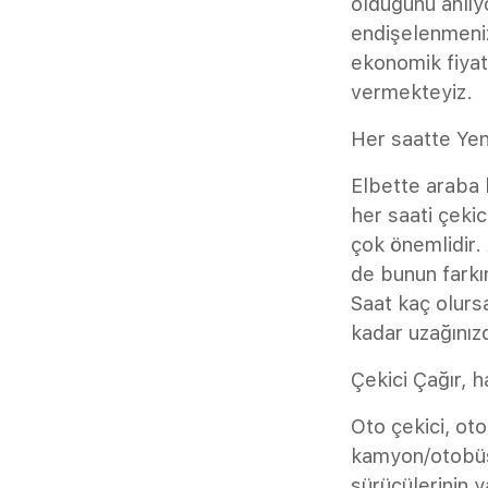
olduğunu anlıy
endişelenmeniz
ekonomik fiyat
vermekteyiz.
Her saatte Ye
Elbette araba 
her saati çekic
çok önemlidir. 
de bunun farkı
Saat kaç olursa
kadar uzağınız
Çekici Çağır, h
Oto çekici, ot
kamyon/otobüs 
sürücülerinin y