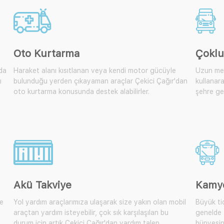
Oto Kurtarma
Çoklu
lda
Haraket alanı kısıtlanan veya kendi motor gücüyle
Uzun mes
ı
bulunduğu yerden çıkayaman araçlar Çekici Çağır'dan
kullanara
oto kurtarma konusunda destek alabilirler.
şehre get
Akü Takviye
Kamy
te
Yol yardım araçlarımıza ulaşarak size yakın olan mobil
Büyük tic
araçtan yardım isteyebilir, çok sık karşılaşılan bu
genelde 
durum için artık Çekici Çağır'dan yardım talep
bünyesin