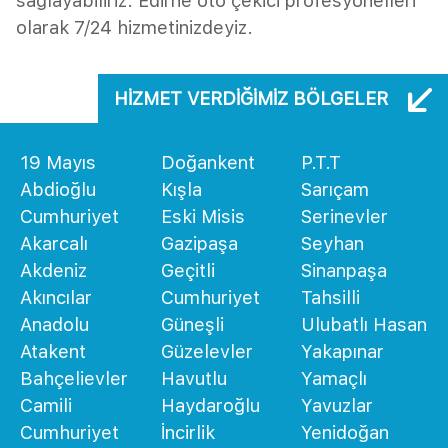
sağlayabiliriz. Edirne oto çekici profesyonelleri
olarak 7/24 hizmetinizdeyiz.
HIZMET VERDIĞIMIZ BÖLGELER
19 Mayıs
Doğankent
P.T.T
Abdioğlu
Kışla
Sarıçam
Cumhuriyet
Eski Misis
Serinevler
Akarcalı
Gazipaşa
Seyhan
Akdeniz
Geçitli
Sinanpaşa
Akıncılar
Cumhuriyet
Tahsilli
Anadolu
Güneşli
Ulubatlı Hasan
Atakent
Güzelevler
Yakapınar
Bahçelievler
Havutlu
Yamaçlı
Camili
Haydaroğlu
Yavuzlar
Cumhuriyet
İncirlik
Yenidoğan