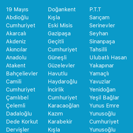
19 Mayıs
Doğankent
P.T.T
Abdioğlu
Kışla
Sarıçam
Cumhuriyet
Eski Misis
Serinevler
Akarcalı
Gazipaşa
Seyhan
Akdeniz
Geçitli
Sinanpaşa
Akıncılar
Cumhuriyet
Tahsilli
Anadolu
Güneşli
Ulubatlı Hasan
Atakent
Güzelevler
Yakapınar
Bahçelievler
Havutlu
Yamaçlı
Camili
Haydaroğlu
Yavuzlar
Cumhuriyet
İncirlik
Yenidoğan
Çamlıbel
Cumhuriyet
Yeşil Bağlar
Çelemli
Karacaoğlan
Yunus Emre
Dadaloğlu
Kazım
Yunusoğlu
Dede Korkut
Karabekir
Cumhuriyet
Dervişler
Kışla
Yunusoğlu