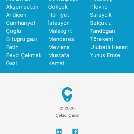
Akşemsettin
Gökçek
Plevne
Andiçen
Hürriyet
Saraycık
Cumhuriyet
İstasyon
Selçuklu
Çoğlu
Malazgirt
Tandoğan
Ertuğrulgazi
Menderes
Törekent
Fatih
Mevlana
Ulubatlı Hasan
Fevzi Çakmak
Mustafa
Yunus Emre
Gazi
Kemal
© 2026
Çekici Çağır