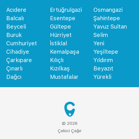
Acıdere
Ertuğrulgazi
Osmangazi
Balcalı
Esentepe
Şahintepe
Beyceli
Gültepe
Yavuz Sultan
Buruk
Hürriyet
Selim
Cumhuriyet
İstiklal
Yeni
Cihadiye
Kemalpaşa
Yeşiltepe
Çarkıpare
Kılıçlı
Yıldırım
Çınarlı
Kızılkaş
Beyazıt
Dağcı
Mustafalar
Yürekli
© 2026
Çekici Çağır