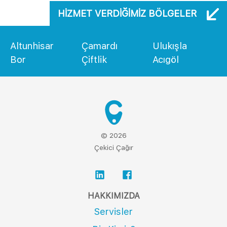
HIZMET VERDIĞIMIZ BÖLGELER
Altunhisar
Çamardı
Ulukışla
Bor
Çiftlik
Acıgöl
© 2026
Çekici Çağır
HAKKIMIZDA
Servisler