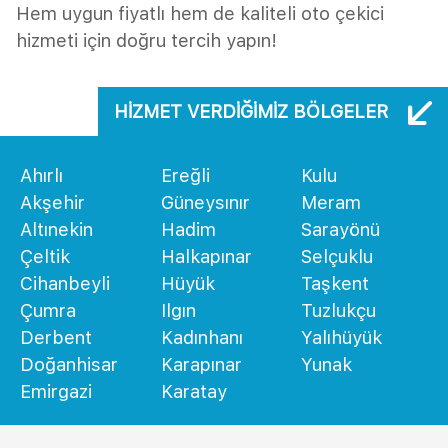
Hem uygun fiyatlı hem de kaliteli oto çekici
hizmeti için doğru tercih yapın!
HIZMET VERDIĞIMIZ BÖLGELER
Ahırlı
Ereğli
Kulu
Akşehir
Güneysınır
Meram
Altınekin
Hadim
Sarayönü
Çeltik
Halkapınar
Selçuklu
Cihanbeyli
Hüyük
Taşkent
Çumra
Ilgın
Tuzlukçu
Derbent
Kadınhanı
Yalıhüyük
Doğanhisar
Karapınar
Yunak
Emirgazi
Karatay