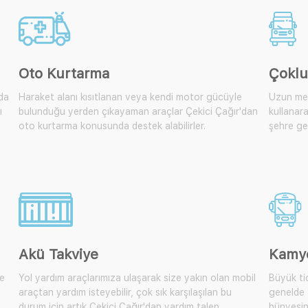
Oto Kurtarma
Çoklu
lda
Haraket alanı kısıtlanan veya kendi motor gücüyle
Uzun mes
ı
bulunduğu yerden çıkayaman araçlar Çekici Çağır'dan
kullanara
oto kurtarma konusunda destek alabilirler.
şehre get
Akü Takviye
Kamy
te
Yol yardım araçlarımıza ulaşarak size yakın olan mobil
Büyük tic
araçtan yardım isteyebilir, çok sık karşılaşılan bu
genelde 
durum için artık Çekici Çağır'dan yardım talep
bünyesin