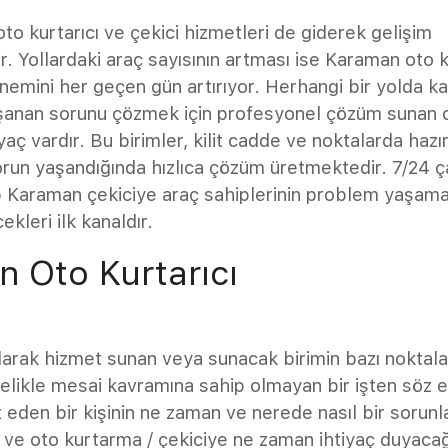
to kurtarıcı ve çekici hizmetleri de giderek gelişim
. Yollardaki araç sayısının artması ise Karaman oto k
önemini her geçen gün artırıyor. Herhangi bir yolda k
anan sorunu çözmek için profesyonel çözüm sunan ot
iyaç vardır. Bu birimler, kilit cadde ve noktalarda haz
orun yaşandığında hızlıca çözüm üretmektedir. 7/24 ç
p Karaman çekiciye araç sahiplerinin problem yaşama
ekleri ilk kanaldır.
 Oto Kurtarıcı
olarak hizmet sunan veya sunacak birimin bazı noktala
elikle mesai kavramına sahip olmayan bir işten söz e
 eden bir kişinin ne zaman ve nerede nasıl bir sorunl
ı ve oto kurtarma / çekiciye ne zaman ihtiyaç duyacağ