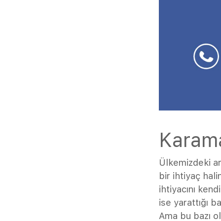
Karama
Ülkemizdeki ara
bir ihtiyaç hal
ihtiyacını kendi
ise yarattığı b
Ama bu bazı ol