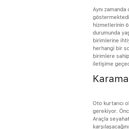
Aynı zamanda o
göstermektedir
hizmetlerinin 
durumunda yaş
birimlerine iht
herhangi bir s
birimlere sahi
iletişime geçec
Karaman
Oto kurtarıcı 
gerekiyor. Önc
Araçla seyahat
karşılaşacağın