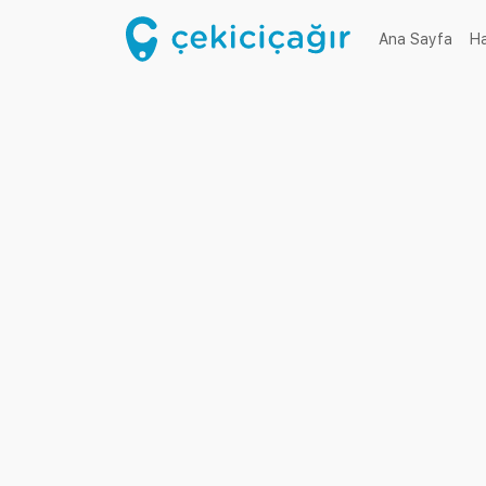
(cur
Ana Sayfa
H