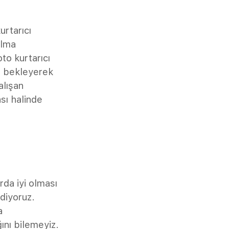
urtarıcı
alma
o kurtarıcı
ır bekleyerek
alışan
sı halinde
rda iyi olması
diyoruz.
a
ını bilemeyiz.