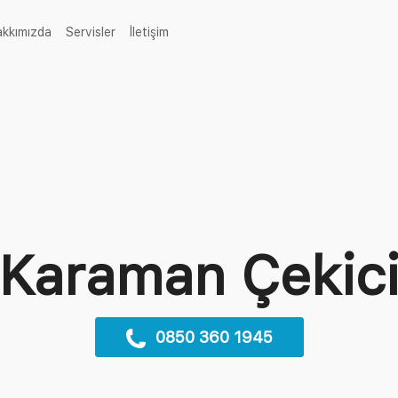
rent)
akkımızda
Servisler
İletişim
Karaman Çekic
0850 360 1945