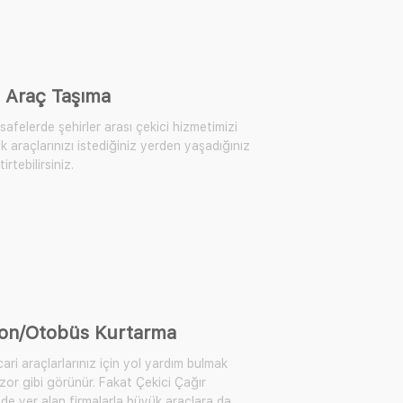
 Araç Taşıma
afelerde şehirler arası çekici hizmetimizi
k araçlarınızı istediğiniz yerden yaşadığınız
irtebilirsiniz.
on/Otobüs Kurtarma
ari araçlarlarınız için yol yardım bulmak
zor gibi görünür. Fakat Çekici Çağır
de yer alan firmalarla büyük araçlara da