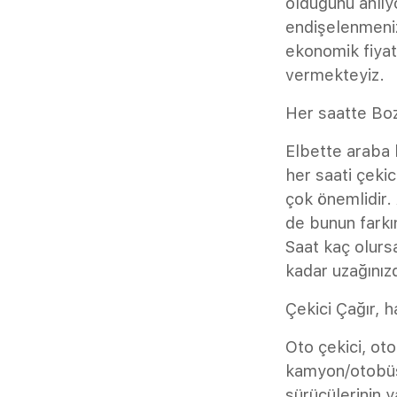
olduğunu anlıy
endişelenmeniz
ekonomik fiyat
vermekteyiz.
Her saatte Bo
Elbette araba 
her saati çekic
çok önemlidir. 
de bunun farkı
Saat kaç olursa
kadar uzağınız
Çekici Çağır, h
Oto çekici, ot
kamyon/otobüs 
sürücülerinin y