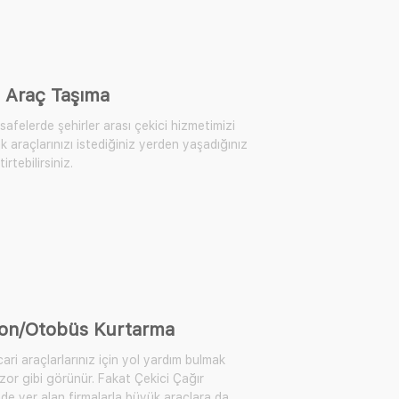
 Araç Taşıma
afelerde şehirler arası çekici hizmetimizi
k araçlarınızı istediğiniz yerden yaşadığınız
irtebilirsiniz.
on/Otobüs Kurtarma
ari araçlarlarınız için yol yardım bulmak
zor gibi görünür. Fakat Çekici Çağır
de yer alan firmalarla büyük araçlara da