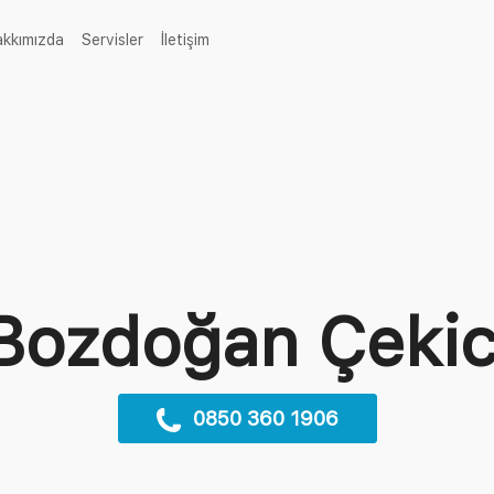
rent)
akkımızda
Servisler
İletişim
Bozdoğan Çekic
0850 360 1906