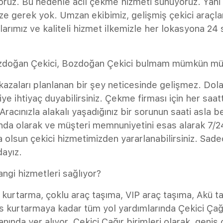
oruz. Bu nedenle acil çekme hizmeti sunuyoruz. Yani
e gerek yok. Umzan ekibimiz, gelişmiş çekici araçlar
larımız ve kaliteli hizmet ilkemizle her lokasyona 24
zdoğan Çekici, Bozdoğan Çekici bulmam mümkün m
kazaları planlanan bir şey neticesinde gelişmez. Dola
iye ihtiyaç duyabilirsiniz. Çekme firması için her saatte
Aracınızla alakalı yaşadığınız bir sorunun saati asla be
nda olarak ve müşteri memnuniyetini esas alarak 7/24
 olsun çekici hizmetimizden yararlanabilirsiniz. Sade
dayız.
angi hizmetleri sağlıyor?
o kurtarma, çoklu araç taşıma, VIP araç taşıma, Akü t
kurtarmaya kadar tüm yol yardımlarında Çekici Çağ
anında yer alıyor. Çekici Çağır birimleri olarak, geniş 