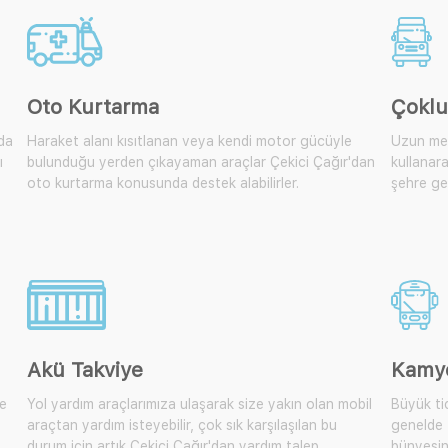
Oto Kurtarma
Çoklu
lda
Haraket alanı kısıtlanan veya kendi motor gücüyle
Uzun mes
ı
bulunduğu yerden çıkayaman araçlar Çekici Çağır'dan
kullanara
oto kurtarma konusunda destek alabilirler.
şehre get
Akü Takviye
Kamy
te
Yol yardım araçlarımıza ulaşarak size yakın olan mobil
Büyük tic
araçtan yardım isteyebilir, çok sık karşılaşılan bu
genelde 
durum için artık Çekici Çağır'dan yardım talep
bünyesin