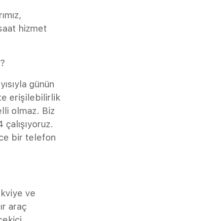
ımız,
 saat hizmet
ü?
yısıyla günün
 erişilebilirlik
lli olmaz. Biz
 çalışıyoruz.
ce bir telefon
akviye ve
ır araç
çekici