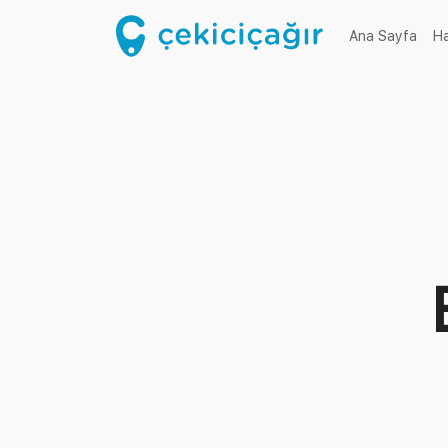
(cur
Ana Sayfa
H